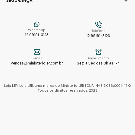
SEGURANÇA
Whatsapp
Telefone
12 99191-3123
12 99191-3123
E-mail
Atendimento
vendas@ministerioler.com.br
Seg. à Sex. das 8h às 17h
Loja LER. Loja LER, uma marca do Ministério LER | CNPJ: 44.813.086/0001-47 ©
Todos os direitos reservados. 2023