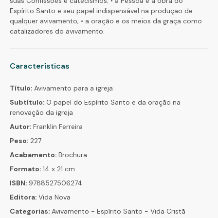
suas Confissões e catecismos; • a Pessoa e a obra do
Espírito Santo e seu papel indispensável na produção de
qualquer avivamento; • a oração e os meios da graça como
catalizadores do avivamento.
Características
Título:
Avivamento para a igreja
Subtítulo:
O papel do Espírito Santo e da oração na
renovação da igreja
Autor:
Franklin Ferreira
Peso:
227
Acabamento:
Brochura
Formato:
14 x 21 cm
ISBN:
9788527506274
Editora:
Vida Nova
Categorias:
Avivamento - Espírito Santo - Vida Cristã