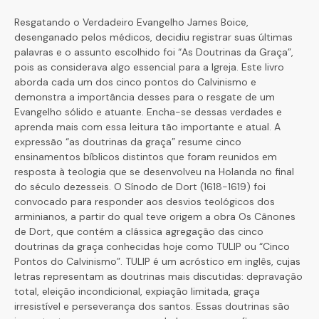
Resgatando o Verdadeiro Evangelho James Boice,
desenganado pelos médicos, decidiu registrar suas últimas
palavras e o assunto escolhido foi “As Doutrinas da Graça”,
pois as considerava algo essencial para a Igreja. Este livro
aborda cada um dos cinco pontos do Calvinismo e
demonstra a importância desses para o resgate de um
Evangelho sólido e atuante. Encha-se dessas verdades e
aprenda mais com essa leitura tão importante e atual. A
expressão “as doutrinas da graça” resume cinco
ensinamentos bíblicos distintos que foram reunidos em
resposta à teologia que se desenvolveu na Holanda no final
do século dezesseis. O Sínodo de Dort (1618-1619) foi
convocado para responder aos desvios teológicos dos
arminianos, a partir do qual teve origem a obra Os Cânones
de Dort, que contém a clássica agregação das cinco
doutrinas da graça conhecidas hoje como TULIP ou “Cinco
Pontos do Calvinismo”. TULIP é um acróstico em inglês, cujas
letras representam as doutrinas mais discutidas: depravação
total, eleição incondicional, expiação limitada, graça
irresistível e perseverança dos santos. Essas doutrinas são