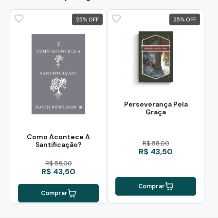
25
%
25
%
Perseverança Pela
Graça
Como Acontece A
R$ 58,00
Santificação?
R$ 43,50
R$ 58,00
R$ 43,50
Comprar
Comprar