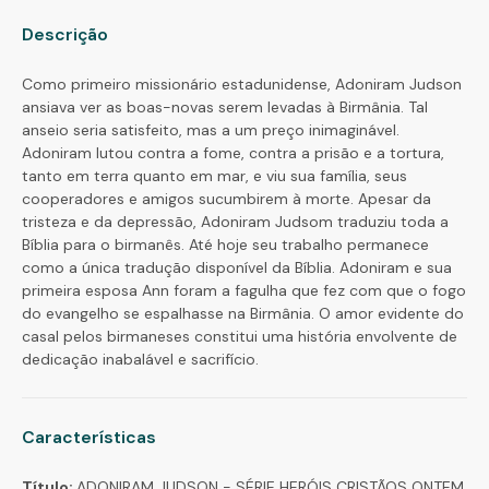
Descrição
Como primeiro missionário estadunidense, Adoniram Judson
ansiava ver as boas-novas serem levadas à Birmânia. Tal
anseio seria satisfeito, mas a um preço inimaginável.
Adoniram lutou contra a fome, contra a prisão e a tortura,
tanto em terra quanto em mar, e viu sua família, seus
cooperadores e amigos sucumbirem à morte. Apesar da
tristeza e da depressão, Adoniram Judsom traduziu toda a
Bíblia para o birmanês. Até hoje seu trabalho permanece
como a única tradução disponível da Bíblia. Adoniram e sua
primeira esposa Ann foram a fagulha que fez com que o fogo
do evangelho se espalhasse na Birmânia. O amor evidente do
casal pelos birmaneses constitui uma história envolvente de
dedicação inabalável e sacrifício.
Características
Título:
ADONIRAM JUDSON - SÉRIE HERÓIS CRISTÃOS ONTEM