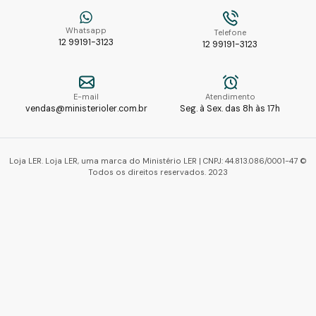
Whatsapp
Telefone
12 99191-3123
12 99191-3123
E-mail
Atendimento
vendas@ministerioler.com.br
Seg. à Sex. das 8h às 17h
Loja LER. Loja LER, uma marca do Ministério LER | CNPJ: 44.813.086/0001-47 ©
Todos os direitos reservados. 2023