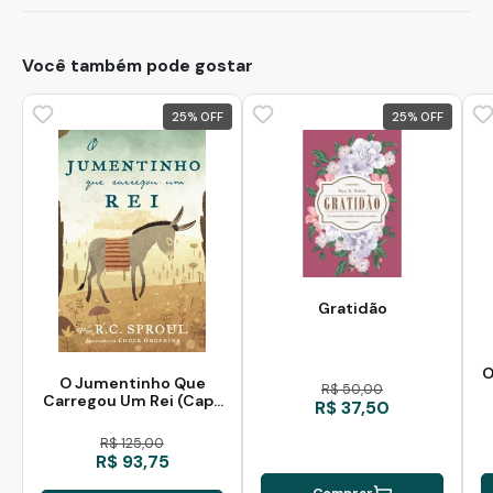
Você também pode gostar
25
%
25
%
Gratidão
O
O Jumentinho Que
R$ 50,00
Carregou Um Rei (Capa
R$ 37,50
Dura)
R$ 125,00
R$ 93,75