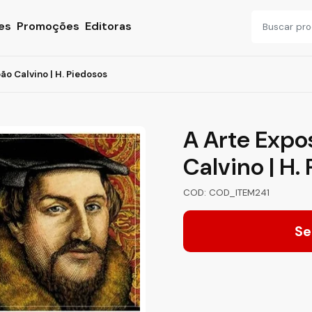
es
Promoções
Editoras
ão Calvino | H. Piedosos
A Arte Expo
Calvino | H.
COD: COD_ITEM241
Se