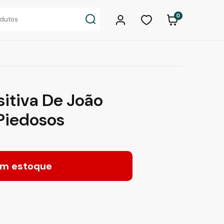
0
sitiva De João
 Piedosos
m estoque