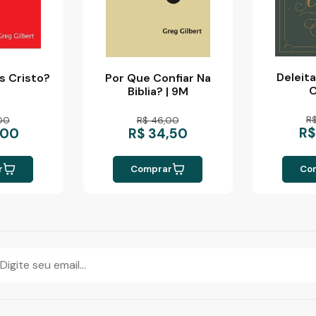
Deleit
s Cristo?
Por Que Confiar Na
C
Biblia? | 9M
R
00
R$ 46,00
R$
,00
R$ 34,50
r
Comprar
Co