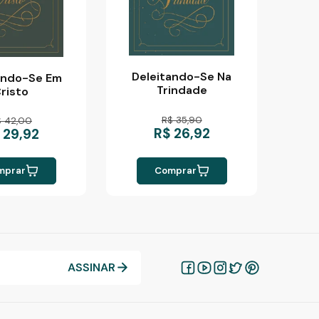
Deleitando-Se Na
ando-Se Em
Trindade
risto
R$ 35,90
$ 42,00
R$ 26,92
 29,92
mprar
Comprar
ASSINAR