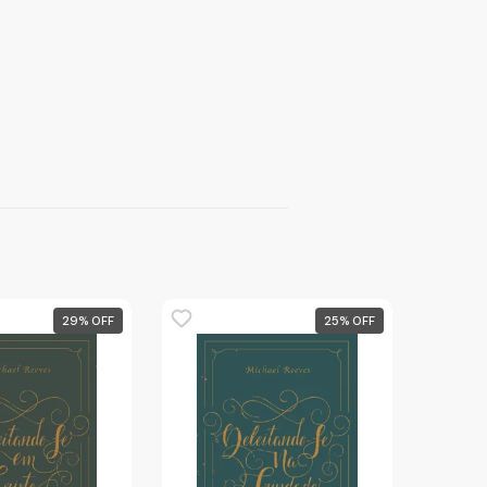
29
%
25
%