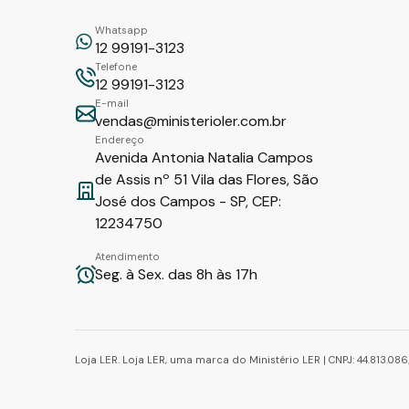
Whatsapp
12 99191-3123
Telefone
12 99191-3123
E-mail
vendas@ministerioler.com.br
Endereço
Avenida Antonia Natalia Campos
de Assis nº 51 Vila das Flores, São
José dos Campos - SP, CEP:
12234750
Atendimento
Seg. à Sex. das 8h às 17h
Loja LER. Loja LER, uma marca do Ministério LER | CNPJ: 44.813.0