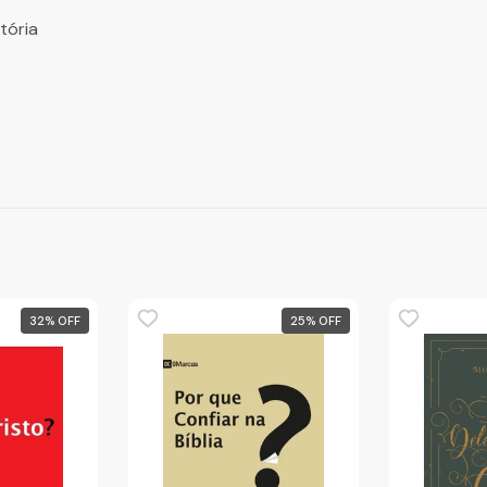
tória
32
%
25
%