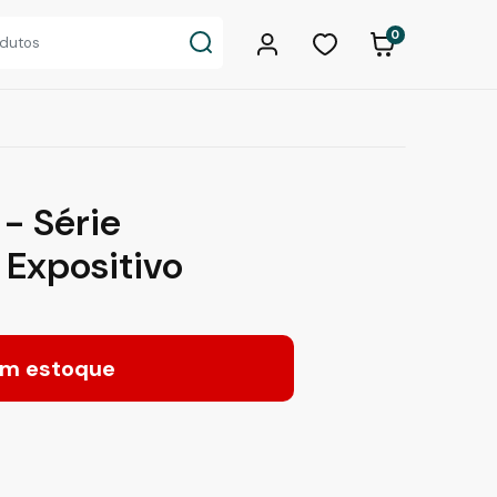
0
 - Série
Expositivo
m estoque