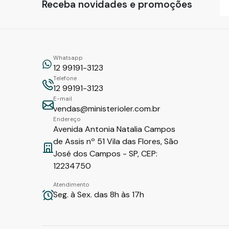
Receba novidades e promoções
Whatsapp
12 99191-3123
Telefone
12 99191-3123
E-mail
vendas@ministerioler.com.br
Endereço
Avenida Antonia Natalia Campos
de Assis nº 51 Vila das Flores, São
José dos Campos - SP, CEP:
12234750
Atendimento
Seg. à Sex. das 8h às 17h