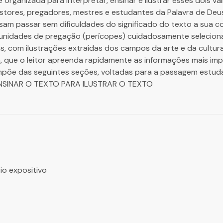
ganizada para interpretar, ensinar e ilustrar esses dois valio
stores, pregadores, mestres e estudantes da Palavra de Deu
sam passar sem dificuldades do significado do texto a sua c
 em unidades de pregação (perícopes) cuidadosamente seleci
, com ilustrações extraídas dos campos da arte e da cultura
m, que o leitor apreenda rapidamente as informações mais im
ompõe das seguintes seções, voltadas para a passagem est
NSINAR O TEXTO PARA ILUSTRAR O TEXTO
io expositivo