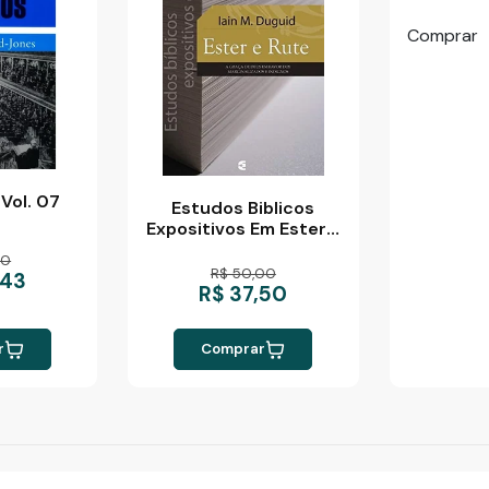
Comprar
Vol. 07
Estudos Biblicos
Expositivos Em Ester E
Rute
90
R$ 50,00
,43
R$ 37,50
r
Comprar