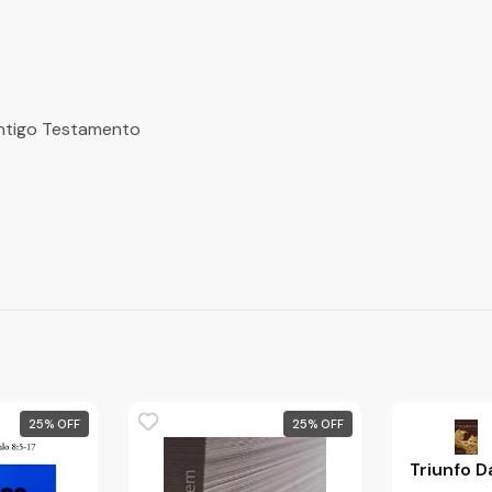
Antigo Testamento
25
%
25
%
Triunfo D